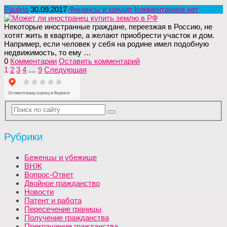
Paulina
30.09.2017
Финансы и кредит
Комментариев нет
Некоторые иностранные граждане, переезжая в Россию, не
хотят жить в квартире, а желают приобрести участок и дом.
Например, если человек у себя на родине имел подобную
недвижимость, то ему …
0
Комментарии
Оставить комментарий
Пагинация
1
2
3
4
…
9
Следующая
записей
Рубрики
Беженцы и убежище
ВНЖ
Вопрос-Ответ
Двойное гражданство
Новости
Патент и работа
Пересечение границы
Получение гражданства
Прекращение гражданства