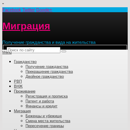
"
Facebook
Twitter
Google+
Миграция
Получение гражданства и вида на жительства
Menu
Гражданство
Получение гражданства
Прекращение гражданства
Двойное гражданство
РВП
ВНЖ
Проживание
Регистрация и прописка
Патент и работа
Финансы и кредит
Миграция
Беженцы и убежище
Смена места жительства
Пересечение границы