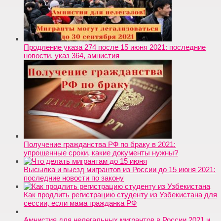
Продление указа 274 после 15 июня 2021: последние
новости, указ 364, амнистия
Получение гражданства РФ по браку в 2021:
упрощенные сроки, какие документы нужны?
Высылка и выезд мигрантов из России до 15 июня 2021:
последние новости по закону
Как продлить регистрацию студенту из Узбекистана для
сессии, если мама гражданка РФ
Амнистия для нелегальных мигрантов в России 2021 и