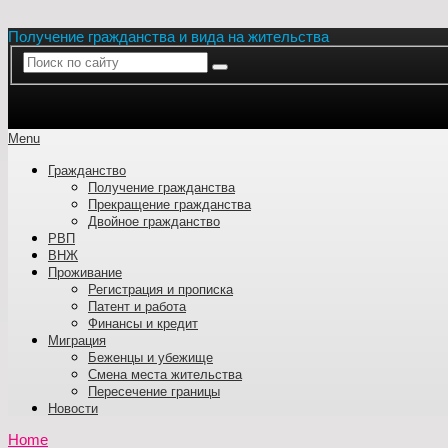
Получение гражданства и вида на жительства
Menu
Гражданство
Получение гражданства
Прекращение гражданства
Двойное гражданство
РВП
ВНЖ
Проживание
Регистрация и прописка
Патент и работа
Финансы и кредит
Миграция
Беженцы и убежище
Смена места жительства
Пересечение границы
Новости
Home