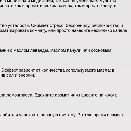
и в молитвах и медитации, так как он уменьшает чувство
зовать как в ароматических лампах, так и просто капнуть
тво усталости. Снимает стресс, бессонницу, беспокойство и
матизировать комнату, или просто нанесите несколько капель
тании с маслом лаванды, маслом пачули или сосновым
 Эффект зависит от количества используемого масла: в
в сил и энергии.
а лемонграсса. Вдохните аромат или нанесите на кожу в
лабить и успокоить нервную систему. В то же время снимает