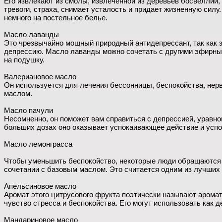
Его извлекают из смолы, извлеченной из деревьев босвеллии,
тревоги, страха, снимает усталость и придает жизненную силу
немного на постельное белье.
Масло лаванды
Это чрезвычайно мощный природный антидепрессант, так как з
депрессию. Масло лаванды можно сочетать с другими эфирным
на подушку.
Валериановое масло
Он используется для лечения бессонницы, беспокойства, нер
маслом.
Масло пачули
Несомненно, он поможет вам справиться с депрессией, уравно
больших дозах оно оказывает успокаивающее действие и успок
Масло лемонграсса
Чтобы уменьшить беспокойство, некоторые люди обращаются к
сочетании с базовым маслом. Это считается одним из лучших
Апельсиновое масло
Аромат этого цитрусового фрукта поэтически называют аромат
чувство стресса и беспокойства. Его могут использовать как де
Мандариновое масло