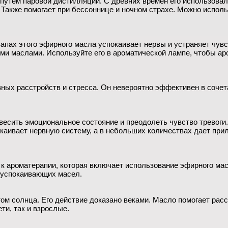
 путем паровой дистилляции. С древних времен его использовал
. Также помогает при бессоннице и ночном страхе. Можно исполь
апах этого эфирного масла успокаивает нервы и устраняет чувс
и маслами. Используйте его в ароматической лампе, чтобы аро
вных расстройств и стресса. Он невероятно эффективен в соче
весить эмоциональное состояние и преодолеть чувство тревоги.
аивает нервную систему, а в небольших количествах дает прили
 ароматерапии, которая включает использование эфирного масл
 успокаивающих масел.
ом солнца. Его действие доказано веками. Масло помогает расс
ти, так и взрослые.